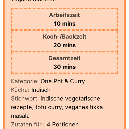
Arbeitszeit
minutes
10
mins
Koch-/Backzeit
minutes
20
mins
Gesamtzeit
minutes
30
mins
Kategorie:
One Pot & Curry
Küche:
Indisch
Stichwort:
indische vegetarische
rezepte, tofu curry, veganes tikka
masala
Zutaten für :
4
Portionen