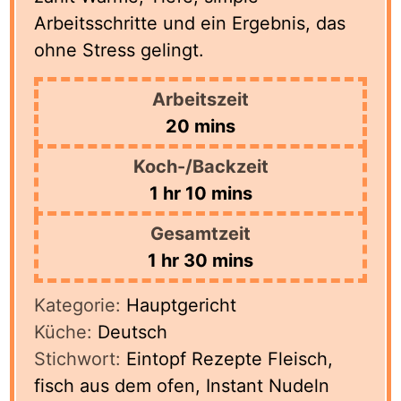
Arbeitsschritte und ein Ergebnis, das
ohne Stress gelingt.
Arbeitszeit
minutes
20
mins
Koch-/Backzeit
hour
minutes
1
hr
10
mins
Gesamtzeit
hour
minutes
1
hr
30
mins
Kategorie:
Hauptgericht
Küche:
Deutsch
Stichwort:
Eintopf Rezepte Fleisch,
fisch aus dem ofen, Instant Nudeln