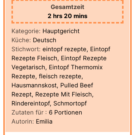
Gesamtzeit
hours
minutes
2
hrs
20
mins
Kategorie:
Hauptgericht
Küche:
Deutsch
Stichwort:
eintopf rezepte, Eintopf
Rezepte Fleisch, Eintopf Rezepte
Vegetarisch, Eintopf Thermomix
Rezepte, fleisch rezepte,
Hausmannskost, Pulled Beef
Rezept, Rezepte Mit Fleisch,
Rindereintopf, Schmortopf
Zutaten für :
6
Portionen
Autorin:
Emilia