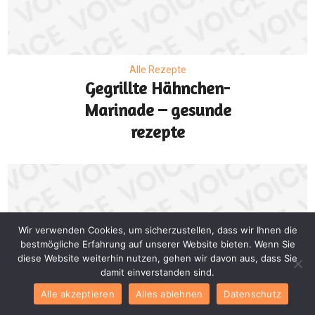
Alle Rezepte
Gegrillte Hähnchen-
Marinade – gesunde
rezepte
Wir verwenden Cookies, um sicherzustellen, dass wir Ihnen die
bestmögliche Erfahrung auf unserer Website bieten. Wenn Sie
diese Website weiterhin nutzen, gehen wir davon aus, dass Sie
damit einverstanden sind.
Alle akzeptieren
Alles ablehnen
Datenschutz