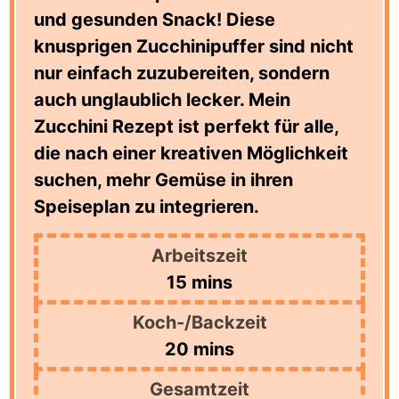
und gesunden Snack! Diese
knusprigen Zucchinipuffer sind nicht
nur einfach zuzubereiten, sondern
auch unglaublich lecker. Mein
Zucchini Rezept ist perfekt für alle,
die nach einer kreativen Möglichkeit
suchen, mehr Gemüse in ihren
Speiseplan zu integrieren.
Arbeitszeit
minutes
15
mins
Koch-/Backzeit
minutes
20
mins
Gesamtzeit