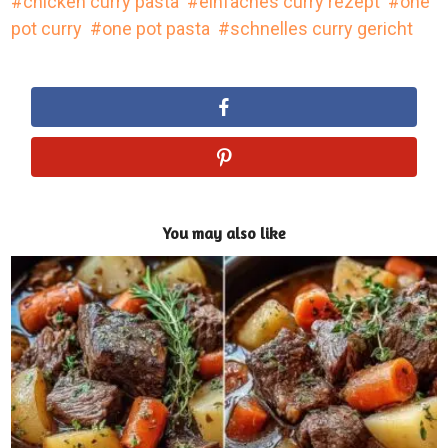
chicken curry pasta
einfaches curry rezept
one
pot curry
one pot pasta
schnelles curry gericht
You may also like