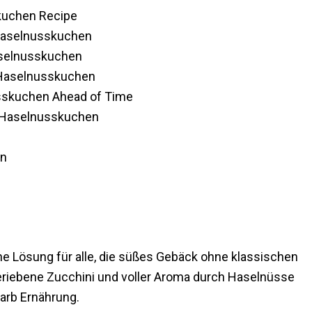
kuchen Recipe
 Haselnusskuchen
aselnusskuchen
i Haselnusskuchen
sskuchen Ahead of Time
i Haselnusskuchen
en
che Lösung für alle, die süßes Gebäck ohne klassischen
eriebene Zucchini und voller Aroma durch Haselnüsse
arb Ernährung.