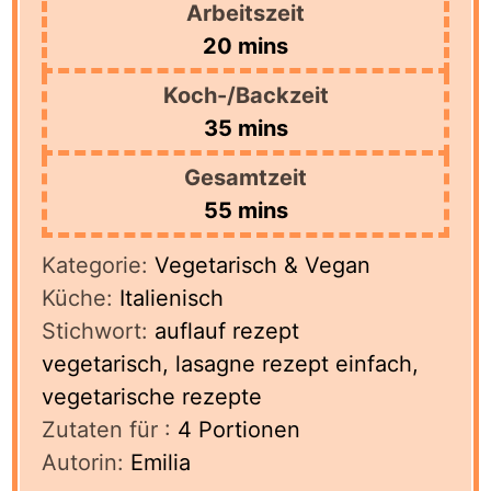
Arbeitszeit
minutes
20
mins
Koch-/Backzeit
minutes
35
mins
Gesamtzeit
minutes
55
mins
Kategorie:
Vegetarisch & Vegan
Küche:
Italienisch
Stichwort:
auflauf rezept
vegetarisch, lasagne rezept einfach,
vegetarische rezepte
Zutaten für :
4
Portionen
Autorin:
Emilia