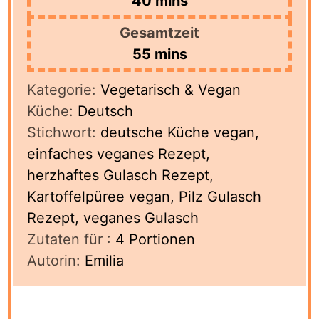
minutes
40
mins
Gesamtzeit
minutes
55
mins
Kategorie:
Vegetarisch & Vegan
Küche:
Deutsch
Stichwort:
deutsche Küche vegan,
einfaches veganes Rezept,
herzhaftes Gulasch Rezept,
Kartoffelpüree vegan, Pilz Gulasch
Rezept, veganes Gulasch
Zutaten für :
4
Portionen
Autorin:
Emilia