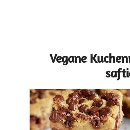
Vegane Kuchenr
safti