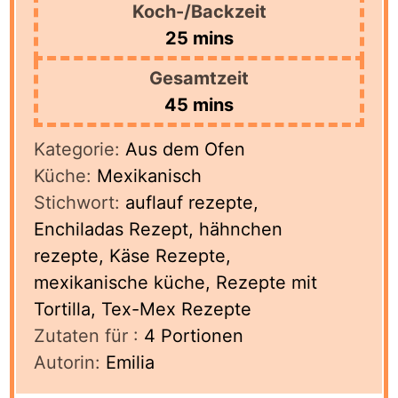
Koch-/Backzeit
minutes
25
mins
Gesamtzeit
minutes
45
mins
Kategorie:
Aus dem Ofen
Küche:
Mexikanisch
Stichwort:
auflauf rezepte,
Enchiladas Rezept, hähnchen
rezepte, Käse Rezepte,
mexikanische küche, Rezepte mit
Tortilla, Tex-Mex Rezepte
Zutaten für :
4
Portionen
Autorin:
Emilia