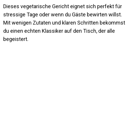
Dieses vegetarische Gericht eignet sich perfekt für
stressige Tage oder wenn du Gäste bewirten willst.
Mit wenigen Zutaten und klaren Schritten bekommst
du einen echten Klassiker auf den Tisch, der alle
begeistert.