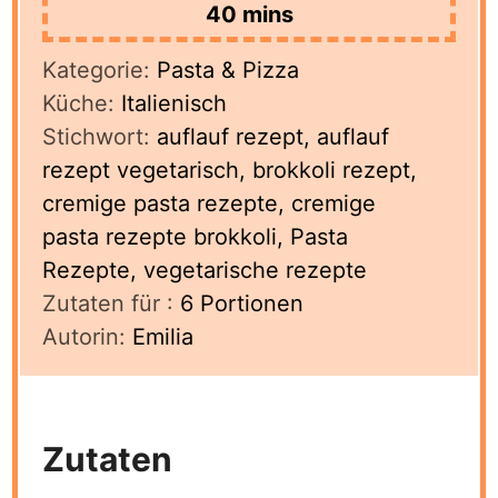
minutes
40
mins
Kategorie:
Pasta & Pizza
Küche:
Italienisch
Stichwort:
auflauf rezept, auflauf
rezept vegetarisch, brokkoli rezept,
cremige pasta rezepte, cremige
pasta rezepte brokkoli, Pasta
Rezepte, vegetarische rezepte
Zutaten für :
6
Portionen
Autorin:
Emilia
Zutaten