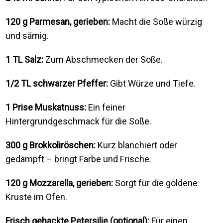
120 g Parmesan, gerieben:
Macht die Soße würzig
und sämig.
1 TL Salz:
Zum Abschmecken der Soße.
1/2 TL schwarzer Pfeffer:
Gibt Würze und Tiefe.
1 Prise Muskatnuss:
Ein feiner
Hintergrundgeschmack für die Soße.
300 g Brokkoliröschen:
Kurz blanchiert oder
gedämpft – bringt Farbe und Frische.
120 g Mozzarella, gerieben:
Sorgt für die goldene
Kruste im Ofen.
Frisch gehackte Petersilie (optional):
Für einen