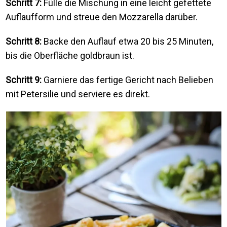
Schritt 7:
Fülle die Mischung in eine leicht gefettete
Auflaufform und streue den Mozzarella darüber.
Schritt 8:
Backe den Auflauf etwa 20 bis 25 Minuten,
bis die Oberfläche goldbraun ist.
Schritt 9:
Garniere das fertige Gericht nach Belieben
mit Petersilie und serviere es direkt.