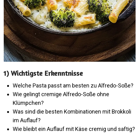
1) Wichtigste Erkenntnisse
Welche Pasta passt am besten zu Alfredo-Soße?
Wie gelingt cremige Alfredo-Soße ohne
Klümpchen?
Was sind die besten Kombinationen mit Brokkoli
im Auflauf?
Wie bleibt ein Auflauf mit Käse cremig und saftig?