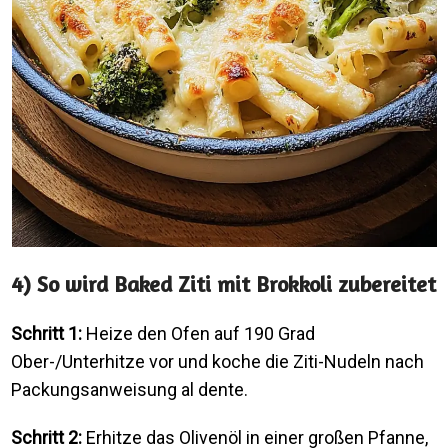
4) So wird Baked Ziti mit Brokkoli zubereitet
Schritt 1:
Heize den Ofen auf 190 Grad
Ober-/Unterhitze vor und koche die Ziti-Nudeln nach
Packungsanweisung al dente.
Schritt 2:
Erhitze das Olivenöl in einer großen Pfanne,