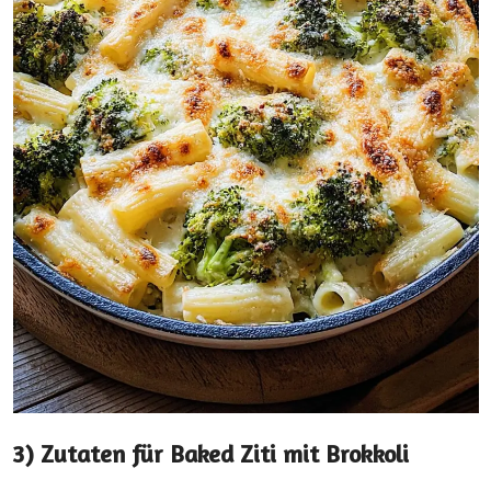
3) Zutaten für Baked Ziti mit Brokkoli