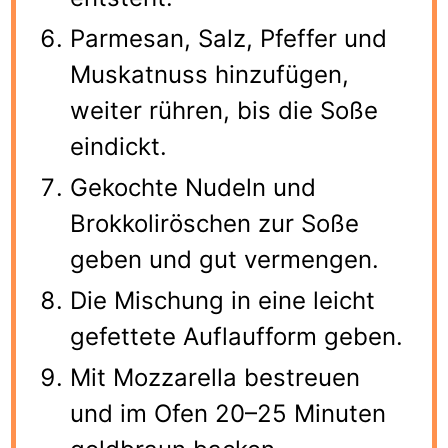
Parmesan, Salz, Pfeffer und
Muskatnuss hinzufügen,
weiter rühren, bis die Soße
eindickt.
Gekochte Nudeln und
Brokkoliröschen zur Soße
geben und gut vermengen.
Die Mischung in eine leicht
gefettete Auflaufform geben.
Mit Mozzarella bestreuen
und im Ofen 20–25 Minuten