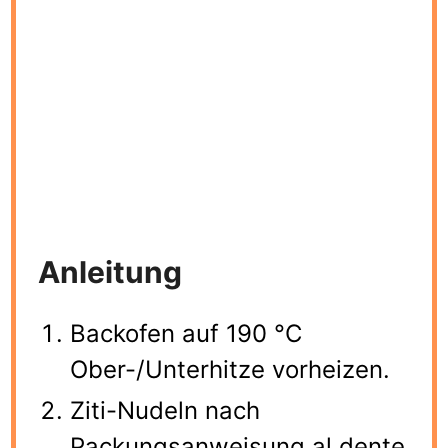
Anleitung
Backofen auf 190 °C
Ober-/Unterhitze vorheizen.
Ziti-Nudeln nach
Packungsanweisung al dente