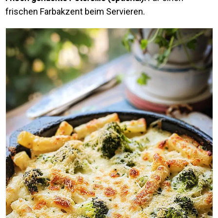
frischen Farbakzent beim Servieren.