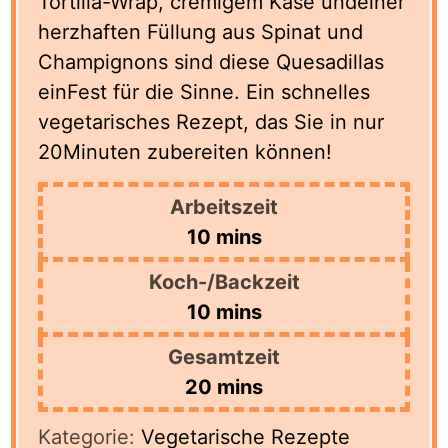
Tortilla-Wrap, cremigem Käse undeiner
herzhaften Füllung aus Spinat und
Champignons sind diese Quesadillas
einFest für die Sinne. Ein schnelles
vegetarisches Rezept, das Sie in nur
20Minuten zubereiten können!
Arbeitszeit
minutes
10
mins
Koch-/Backzeit
minutes
10
mins
Gesamtzeit
minutes
20
mins
Kategorie:
Vegetarische Rezepte