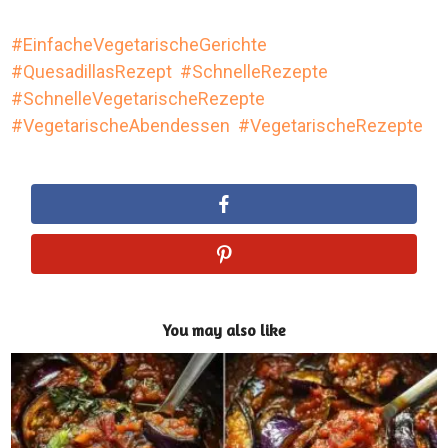
EinfacheVegetarischeGerichte
QuesadillasRezept
SchnelleRezepte
SchnelleVegetarischeRezepte
VegetarischeAbendessen
VegetarischeRezepte
You may also like