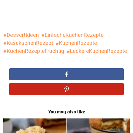
DessertIdeen
EinfacheKuchenRezepte
KäsekuchenRezept
KuchenRezepte
KuchenRezepteFruchtig
LeckereKuchenRezepte
You may also like