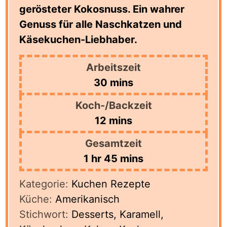
gerösteter Kokosnuss. Ein wahrer
Genuss für alle Naschkatzen und
Käsekuchen-Liebhaber.
Arbeitszeit
minutes
30
mins
Koch-/Backzeit
minutes
12
mins
Gesamtzeit
hour
minutes
1
hr
45
mins
Kategorie:
Kuchen Rezepte
Küche:
Amerikanisch
Stichwort:
Desserts, Karamell,