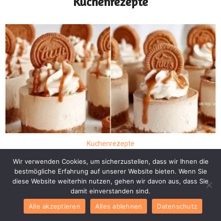
Kuchenrezepte
Kuchenrezepte
Mini Biscoff Cheesecakes
Wir verwenden Cookies, um sicherzustellen, dass wir Ihnen die
ohne Backen Vegane
bestmögliche Erfahrung auf unserer Website bieten. Wenn Sie
diese Website weiterhin nutzen, gehen wir davon aus, dass Sie
Kuchenrezepte
damit einverstanden sind.
Alle akzeptieren
Alles ablehnen
Datenschutz