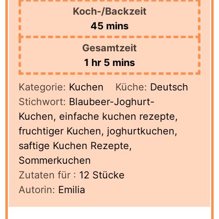
Koch-/Backzeit
minutes
45
mins
Gesamtzeit
hour
minutes
1
hr
5
mins
Kategorie:
Kuchen
Küche:
Deutsch
Stichwort:
Blaubeer-Joghurt-
Kuchen, einfache kuchen rezepte,
fruchtiger Kuchen, joghurtkuchen,
saftige Kuchen Rezepte,
Sommerkuchen
Zutaten für :
12
Stücke
Autorin:
Emilia