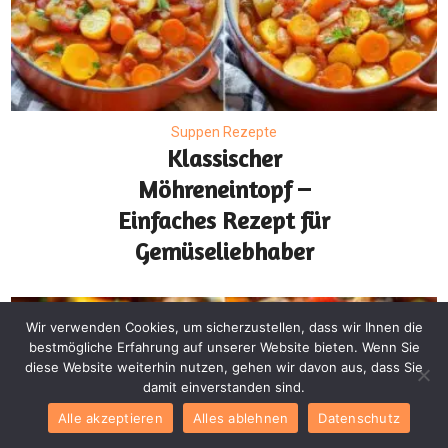
Suppen Rezepte
Klassischer
Möhreneintopf –
Einfaches Rezept für
Gemüseliebhaber
Wir verwenden Cookies, um sicherzustellen, dass wir Ihnen die
bestmögliche Erfahrung auf unserer Website bieten. Wenn Sie
diese Website weiterhin nutzen, gehen wir davon aus, dass Sie
damit einverstanden sind.
Alle akzeptieren
Alles ablehnen
Datenschutz