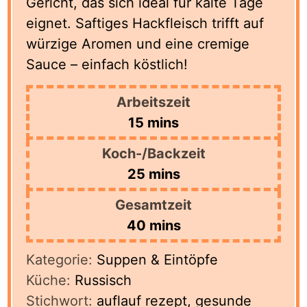
Gericht, das sich ideal für kalte Tage
eignet. Saftiges Hackfleisch trifft auf
würzige Aromen und eine cremige
Sauce – einfach köstlich!
Arbeitszeit
minutes
15
mins
Koch-/Backzeit
minutes
25
mins
Gesamtzeit
minutes
40
mins
Kategorie:
Suppen & Eintöpfe
Küche:
Russisch
Stichwort:
auflauf rezept, gesunde