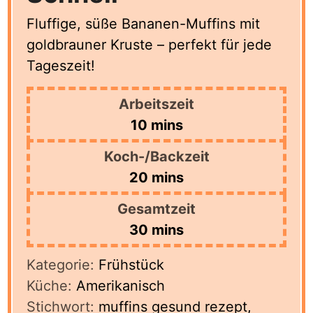
Fluffige, süße Bananen-Muffins mit
goldbrauner Kruste – perfekt für jede
Tageszeit!
Arbeitszeit
minutes
10
mins
Koch-/Backzeit
minutes
20
mins
Gesamtzeit
minutes
30
mins
Kategorie:
Frühstück
Küche:
Amerikanisch
Stichwort:
muffins gesund rezept,