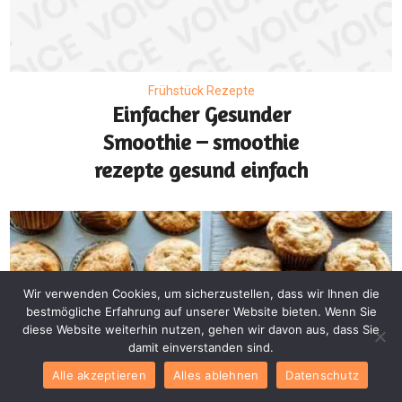
Frühstück Rezepte
Einfacher Gesunder
Smoothie – smoothie
rezepte gesund einfach
Wir verwenden Cookies, um sicherzustellen, dass wir Ihnen die
bestmögliche Erfahrung auf unserer Website bieten. Wenn Sie
diese Website weiterhin nutzen, gehen wir davon aus, dass Sie
damit einverstanden sind.
Alle akzeptieren
Alles ablehnen
Datenschutz