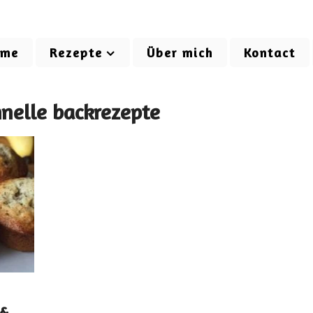
ome
Rezepte
Über mich
Kontact
hnelle backrezepte
 &