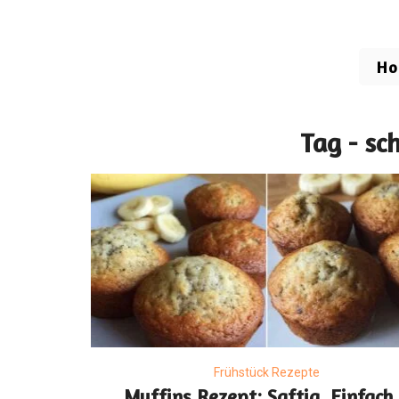
H
Tag - sc
Frühstück Rezepte
Muffins Rezept: Saftig, Einfach