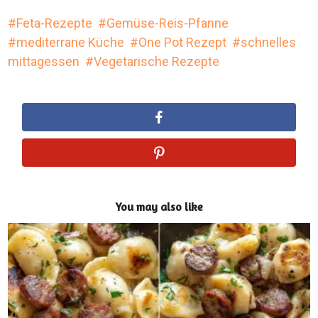
Feta-Rezepte
Gemüse-Reis-Pfanne
mediterrane Küche
One Pot Rezept
schnelles
mittagessen
Vegetarische Rezepte
You may also like