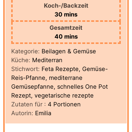
Koch-/Backzeit
minutes
30
mins
Gesamtzeit
minutes
40
mins
Kategorie:
Beilagen & Gemüse
Küche:
Mediterran
Stichwort:
Feta Rezepte, Gemüse-
Reis-Pfanne, mediterrane
Gemüsepfanne, schnelles One Pot
Rezept, vegetarische rezepte
Zutaten für :
4
Portionen
Autorin:
Emilia