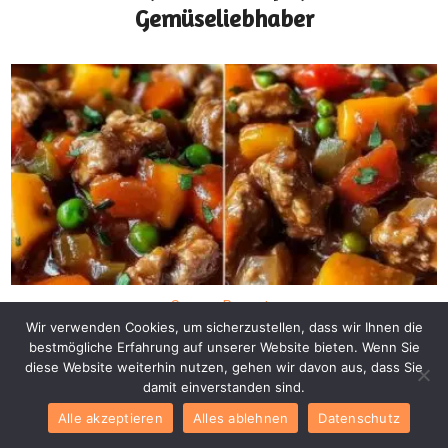
Gemüseliebhaber
Suppen Rezepte
Deftiger
Wir verwenden Cookies, um sicherzustellen, dass wir Ihnen die
bestmögliche Erfahrung auf unserer Website bieten. Wenn Sie
Schweinegulasch –
diese Website weiterhin nutzen, gehen wir davon aus, dass Sie
damit einverstanden sind.
Herzhaft und Sättigend
Alle akzeptieren
Alles ablehnen
Datenschutz