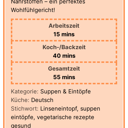
Nährstoffen – ein perfektes
Wohlfühlgericht!
Arbeitszeit
minutes
15
mins
Koch-/Backzeit
minutes
40
mins
Gesamtzeit
minutes
55
mins
Kategorie:
Suppen & Eintöpfe
Küche:
Deutsch
Stichwort:
Linseneintopf, suppen
eintöpfe, vegetarische rezepte
gesund