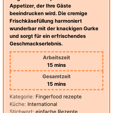
Appetizer, der Ihre Gäste
beeindrucken wird. Die cremige
Frischkäsefüllung harmoniert
wunderbar mit der knackigen Gurke
und sorgt für ein erfrischendes
Geschmackserlebnis.
Arbeitszeit
minutes
15
mins
Gesamtzeit
minutes
15
mins
Kategorie:
Fingerfood rezepte
Küche:
International
Stichwort:
einfache Rezepte,