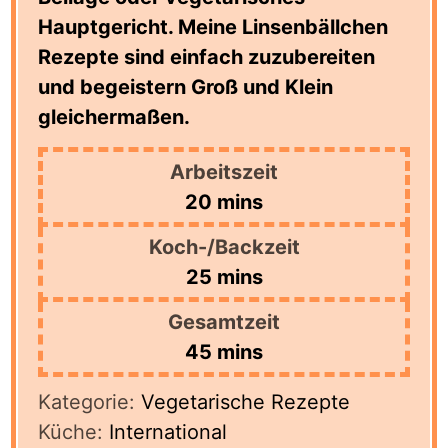
Hauptgericht. Meine Linsenbällchen
Rezepte sind einfach zuzubereiten
und begeistern Groß und Klein
gleichermaßen.
Arbeitszeit
minutes
20
mins
Koch-/Backzeit
minutes
25
mins
Gesamtzeit
minutes
45
mins
Kategorie:
Vegetarische Rezepte
Küche:
International