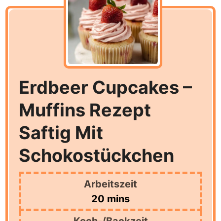
Erdbeer Cupcakes –
Muffins Rezept
Saftig Mit
Schokostückchen
Arbeitszeit
minutes
20
mins
Koch-/Backzeit