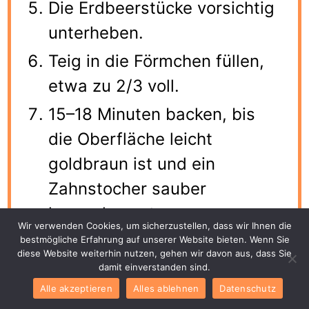
Die Erdbeerstücke vorsichtig
unterheben.
Teig in die Förmchen füllen,
etwa zu 2/3 voll.
15–18 Minuten backen, bis
die Oberfläche leicht
goldbraun ist und ein
Zahnstocher sauber
herauskommt.
Wir verwenden Cookies, um sicherzustellen, dass wir Ihnen die
Für das Topping Mascarpone,
bestmögliche Erfahrung auf unserer Website bieten. Wenn Sie
diese Website weiterhin nutzen, gehen wir davon aus, dass Sie
Sahne, Puderzucker und
damit einverstanden sind.
Vanilleextrakt steif schlagen.
Alle akzeptieren
Alles ablehnen
Datenschutz