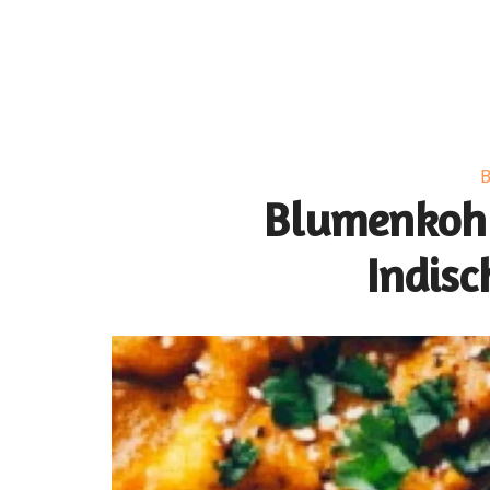
B
Blumenkohl
Indisc