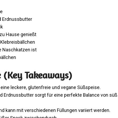
he
d Erdnussbutter
ik
zu Hause genießt
 Klebreisbällchen
e Naschkatzen ist
bällchen
e (Key Takeaways)
eine leckere, glutenfreie und vegane Süßspeise.
 Erdnussbutter sorgt für eine perfekte Balance von süß
nd kann mit verschiedenen Füllungen variiert werden.
 süßer Snack zwischendurch.