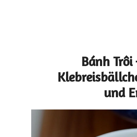
Bánh Trôi
Klebreisbällc
und E