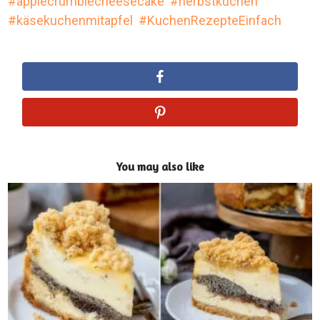
applecrumblecheesecake
herbstkuchen
käsekuchenmitapfel
KuchenRezepteEinfach
You may also like