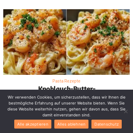
Pasta Rezepte
Knoblauch-Butter-
Shrimp Pasta – Cremige
Wir verwenden Cookies, um sicherzustellen, dass wir Ihnen die
bestmögliche Erfahrung auf unserer Website bieten. Wenn Sie
Pasta mit Garnelen
diese Website weiterhin nutzen, gehen wir davon aus, dass Sie
damit einverstanden sind.
Alle akzeptieren
Alles ablehnen
Datenschutz