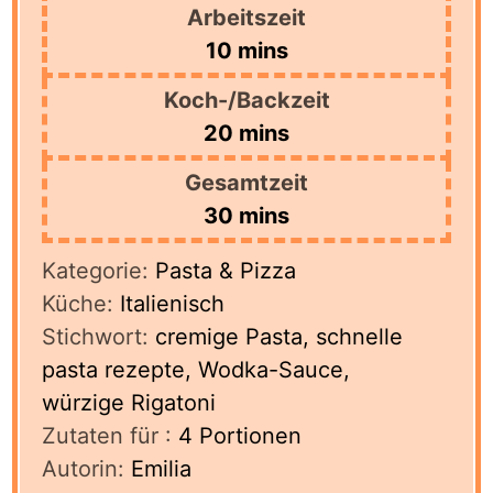
Arbeitszeit
minutes
10
mins
Koch-/Backzeit
minutes
20
mins
Gesamtzeit
minutes
30
mins
Kategorie:
Pasta & Pizza
Küche:
Italienisch
Stichwort:
cremige Pasta, schnelle
pasta rezepte, Wodka-Sauce,
würzige Rigatoni
Zutaten für :
4
Portionen
Autorin:
Emilia