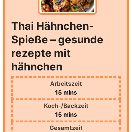
Thai Hähnchen-
Spieße – gesunde
rezepte mit
hähnchen
Arbeitszeit
minutes
15
mins
Koch-/Backzeit
minutes
15
mins
Gesamtzeit