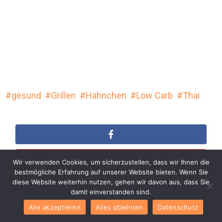
gesund
Grillen
Hähnchen
Low Carb
Thai
Wir verwenden Cookies, um sicherzustellen, dass wir Ihnen die
bestmögliche Erfahrung auf unserer Website bieten. Wenn Sie
diese Website weiterhin nutzen, gehen wir davon aus, dass Sie
damit einverstanden sind.
You may also like
Alle akzeptieren
Alles ablehnen
Datenschutz