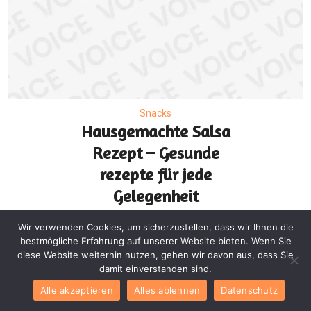
Snacks
Hausgemachte Salsa
Rezept – Gesunde
rezepte für jede
Gelegenheit
Wir verwenden Cookies, um sicherzustellen, dass wir Ihnen die
bestmögliche Erfahrung auf unserer Website bieten. Wenn Sie
diese Website weiterhin nutzen, gehen wir davon aus, dass Sie
damit einverstanden sind.
Alle akzeptieren
Alles ablehnen
Datenschutz