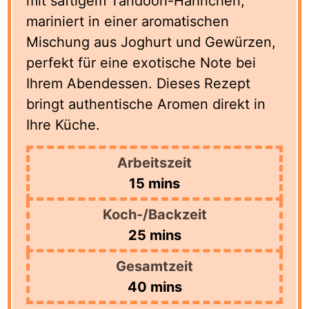
mit saftigem Tandoori-Hähnchen,
mariniert in einer aromatischen
Mischung aus Joghurt und Gewürzen,
perfekt für eine exotische Note bei
Ihrem Abendessen. Dieses Rezept
bringt authentische Aromen direkt in
Ihre Küche.
Arbeitszeit
minutes
15
mins
Koch-/Backzeit
minutes
25
mins
Gesamtzeit
minutes
40
mins