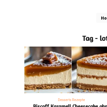
H
Tag - l
Desserts Rezepte
Biscoff Karamell Cheesecake oh