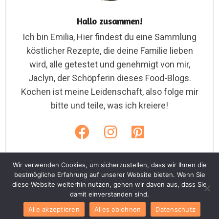
Hallo zusammen!
Ich bin Emilia, Hier findest du eine Sammlung
köstlicher Rezepte, die deine Familie lieben
wird, alle getestet und genehmigt von mir,
Jaclyn, der Schöpferin dieses Food-Blogs.
Kochen ist meine Leidenschaft, also folge mir
bitte und teile, was ich kreiere!
Wir verwenden Cookies, um sicherzustellen, dass wir Ihnen die
bestmögliche Erfahrung auf unserer Website bieten. Wenn Sie
diese Website weiterhin nutzen, gehen wir davon aus, dass Sie
Copyright © 2026. Emiliarezepte.com
damit einverstanden sind.
Home
Cookies
Datenschutz
AGB
Alle akzeptieren
Alles ablehnen
Datenschutz