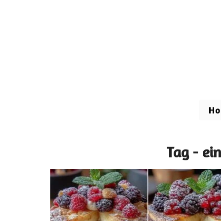
H
Tag - ei