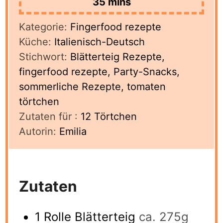
minutes
35
mins
Kategorie:
Fingerfood rezepte
Küche:
Italienisch-Deutsch
Stichwort:
Blätterteig Rezepte,
fingerfood rezepte, Party-Snacks,
sommerliche Rezepte, tomaten
törtchen
Zutaten für :
12
Törtchen
Autorin:
Emilia
Zutaten
1
Rolle Blätterteig
ca. 275g