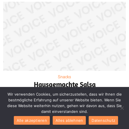
Snacks
Hausgemachte Salsa
Rezept – Gesunde
Wir verwenden Cookies, um sicherzustellen, dass wir Ihnen die
bestmögliche Erfahrung auf unserer Website bieten. Wenn Sie
rezepte für jede
diese Website weiterhin nutzen, gehen wir davon aus, dass Sie
Gelegenheit
damit einverstanden sind.
Alle akzeptieren
Alles ablehnen
Datenschutz