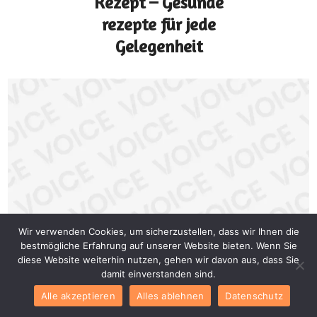
Rezept – Gesunde
rezepte für jede
Gelegenheit
Wir verwenden Cookies, um sicherzustellen, dass wir Ihnen die
bestmögliche Erfahrung auf unserer Website bieten. Wenn Sie
diese Website weiterhin nutzen, gehen wir davon aus, dass Sie
Snacks
damit einverstanden sind.
Chicken Mayonnaise
Alle akzeptieren
Alles ablehnen
Datenschutz
Sandwiches einfaches