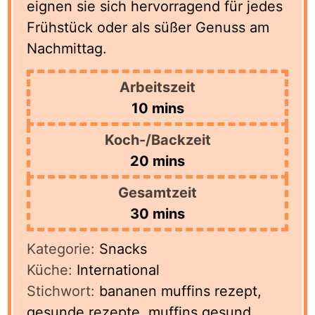
eignen sie sich hervorragend für jedes
Frühstück oder als süßer Genuss am
Nachmittag.
Arbeitszeit
minutes
10
mins
Koch-/Backzeit
minutes
20
mins
Gesamtzeit
minutes
30
mins
Kategorie:
Snacks
Küche:
International
Stichwort:
bananen muffins rezept,
gesunde rezepte, muffins gesund