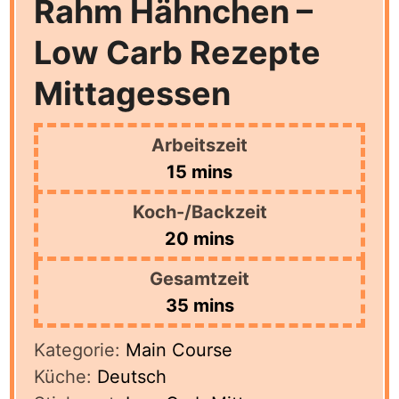
Rahm Hähnchen –
Low Carb Rezepte
Mittagessen
Arbeitszeit
minutes
15
mins
Koch-/Backzeit
minutes
20
mins
Gesamtzeit
minutes
35
mins
Kategorie:
Main Course
Küche:
Deutsch