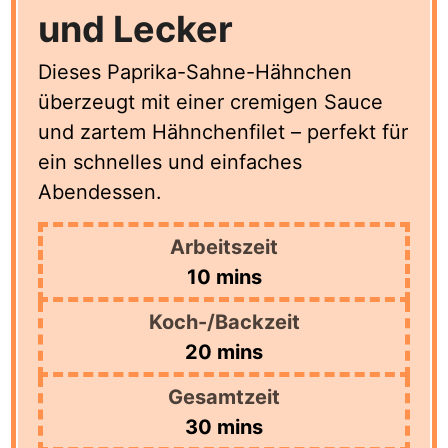
und Lecker
Dieses Paprika-Sahne-Hähnchen
überzeugt mit einer cremigen Sauce
und zartem Hähnchenfilet – perfekt für
ein schnelles und einfaches
Abendessen.
Arbeitszeit
minutes
10
mins
Koch-/Backzeit
minutes
20
mins
Gesamtzeit
minutes
30
mins