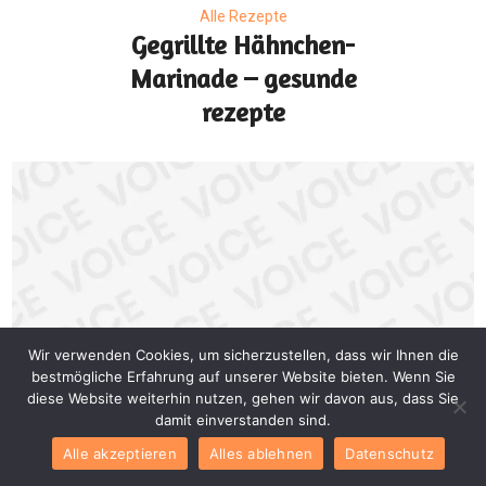
Alle Rezepte
Gegrillte Hähnchen-
Marinade – gesunde
rezepte
Wir verwenden Cookies, um sicherzustellen, dass wir Ihnen die
bestmögliche Erfahrung auf unserer Website bieten. Wenn Sie
diese Website weiterhin nutzen, gehen wir davon aus, dass Sie
damit einverstanden sind.
Alle Rezepte
Alle akzeptieren
Alles ablehnen
Datenschutz
Dijon Lachs Rezept –