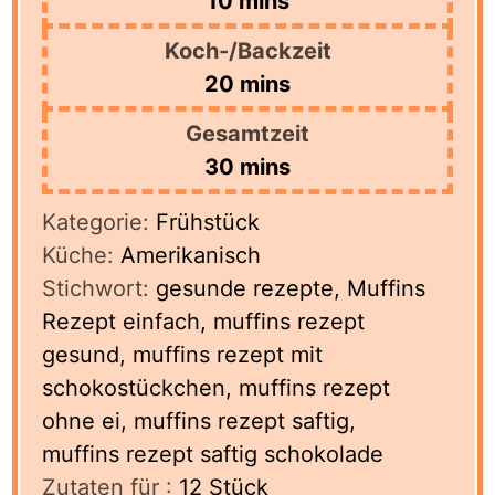
10
mins
Koch-/Backzeit
minutes
20
mins
Gesamtzeit
minutes
30
mins
Kategorie:
Frühstück
Küche:
Amerikanisch
Stichwort:
gesunde rezepte, Muffins
Rezept einfach, muffins rezept
gesund, muffins rezept mit
schokostückchen, muffins rezept
ohne ei, muffins rezept saftig,
muffins rezept saftig schokolade
Zutaten für :
12
Stück