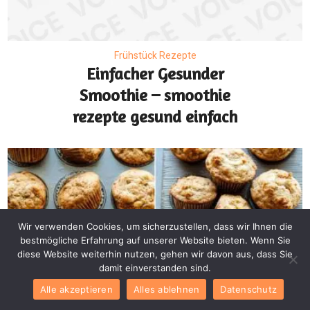
Frühstück Rezepte
Einfacher Gesunder
Smoothie – smoothie
rezepte gesund einfach
Wir verwenden Cookies, um sicherzustellen, dass wir Ihnen die
bestmögliche Erfahrung auf unserer Website bieten. Wenn Sie
diese Website weiterhin nutzen, gehen wir davon aus, dass Sie
damit einverstanden sind.
Alle akzeptieren
Alles ablehnen
Datenschutz