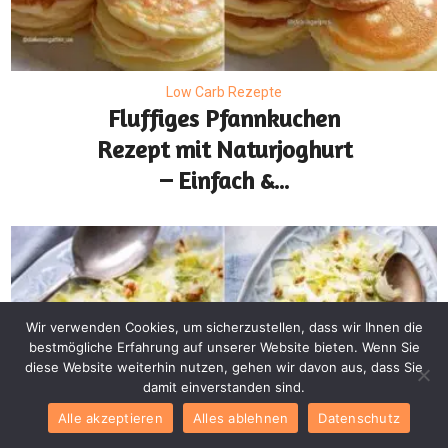
Low Carb Rezepte
Fluffiges Pfannkuchen
Rezept mit Naturjoghurt
– Einfach &...
Wir verwenden Cookies, um sicherzustellen, dass wir Ihnen die
bestmögliche Erfahrung auf unserer Website bieten. Wenn Sie
diese Website weiterhin nutzen, gehen wir davon aus, dass Sie
damit einverstanden sind.
Alle akzeptieren
Alles ablehnen
Datenschutz