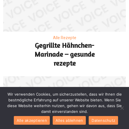
Alle Rezepte
Gegrillte Hähnchen-
Marinade – gesunde
rezepte
Wir verwenden Cookies, um sicherzustellen, dass wir Ihnen die
bestmögliche Erfahrung auf unserer Website bieten. Wenn Sie
diese Website weiterhin nutzen, gehen wir davon aus, dass Sie
damit einverstanden sind.
Alle akzeptieren
Alles ablehnen
Datenschutz