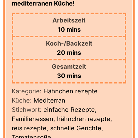
mediterranen Küche!
Arbeitszeit
minutes
10
mins
Koch-/Backzeit
minutes
20
mins
Gesamtzeit
minutes
30
mins
Kategorie:
Hähnchen rezepte
Küche:
Mediterran
Stichwort:
einfache Rezepte,
Familienessen, hähnchen rezepte,
reis rezepte, schnelle Gerichte,
Tomatensoße