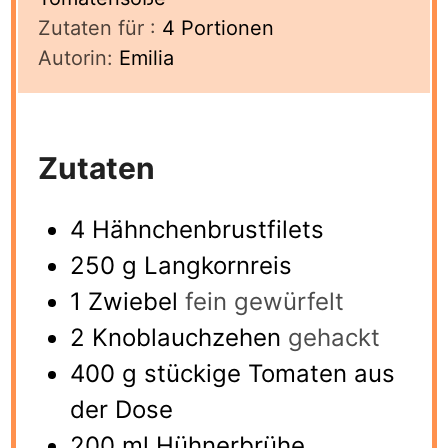
Zutaten für :
4
Portionen
Autorin:
Emilia
Zutaten
4
Hähnchenbrustfilets
250
g
Langkornreis
1
Zwiebel
fein gewürfelt
2
Knoblauchzehen
gehackt
400
g
stückige Tomaten aus
der Dose
200
ml
Hühnerbrühe