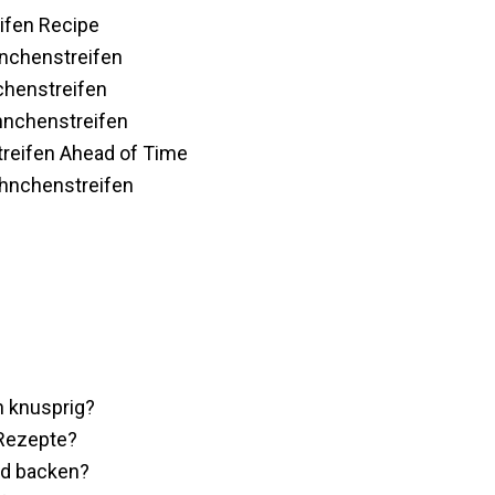
ifen Recipe
hnchenstreifen
chenstreifen
hnchenstreifen
reifen Ahead of Time
ähnchenstreifen
 knusprig?
 Rezepte?
ad backen?