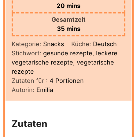
minutes
20
mins
Gesamtzeit
minutes
35
mins
Kategorie:
Snacks
Küche:
Deutsch
Stichwort:
gesunde rezepte, leckere
vegetarische rezepte, vegetarische
rezepte
Zutaten für :
4
Portionen
Autorin:
Emilia
Zutaten