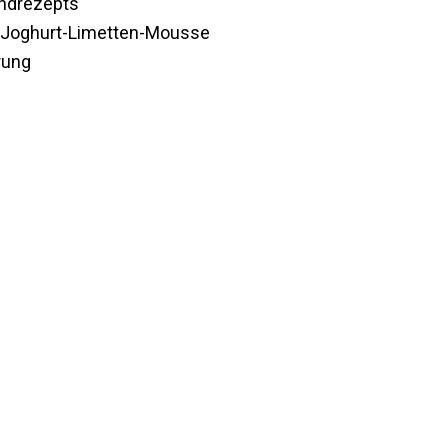
undrezepts
hr Joghurt-Limetten-Mousse
rung