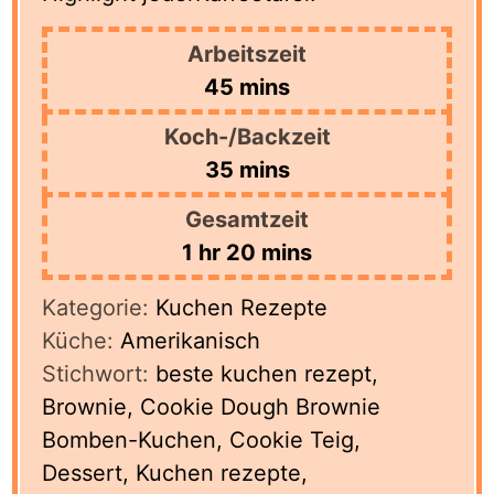
Arbeitszeit
minutes
45
mins
Koch-/Backzeit
minutes
35
mins
Gesamtzeit
hour
minutes
1
hr
20
mins
Kategorie:
Kuchen Rezepte
Küche:
Amerikanisch
Stichwort:
beste kuchen rezept,
Brownie, Cookie Dough Brownie
Bomben-Kuchen, Cookie Teig,
Dessert, Kuchen rezepte,