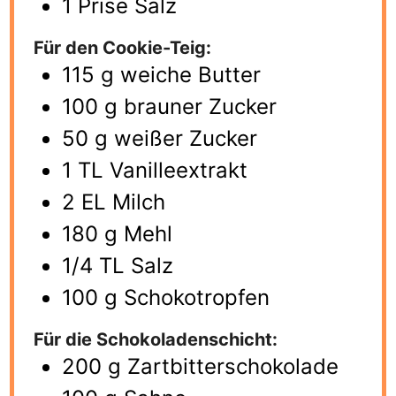
1
Prise Salz
Für den Cookie-Teig:
115
g
weiche Butter
100
g
brauner Zucker
50
g
weißer Zucker
1
TL Vanilleextrakt
2
EL Milch
180
g
Mehl
1/4
TL Salz
100
g
Schokotropfen
Für die Schokoladenschicht:
200
g
Zartbitterschokolade