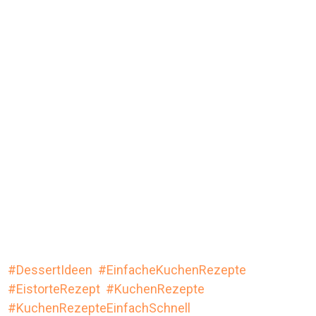
DessertIdeen
EinfacheKuchenRezepte
EistorteRezept
KuchenRezepte
KuchenRezepteEinfachSchnell