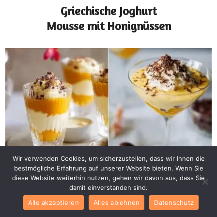
Griechische Joghurt
Mousse mit Honignüssen
Wir verwenden Cookies, um sicherzustellen, dass wir Ihnen die
Desserts Rezepte
bestmögliche Erfahrung auf unserer Website bieten. Wenn Sie
Eierlikör Traum im Glas
diese Website weiterhin nutzen, gehen wir davon aus, dass Sie
damit einverstanden sind.
für Leichte Desserts
Alle akzeptieren
Alles ablehnen
Datenschutz