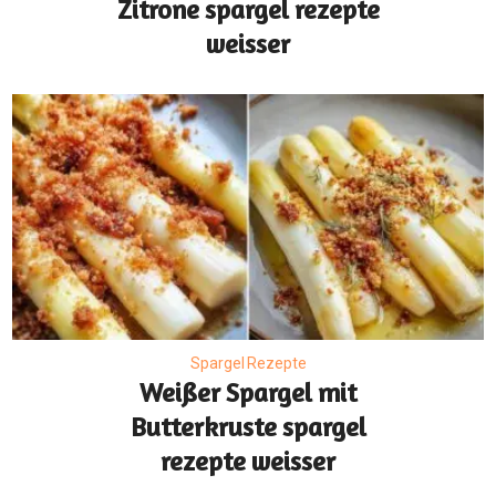
Zitrone spargel rezepte
weisser
Spargel Rezepte
Weißer Spargel mit
Butterkruste spargel
rezepte weisser