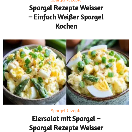
Spargel Rezepte
Spargel Rezepte Weisser
– Einfach Weißer Spargel
Kochen
Spargel Rezepte
Eiersalat mit Spargel –
Spargel Rezepte Weisser