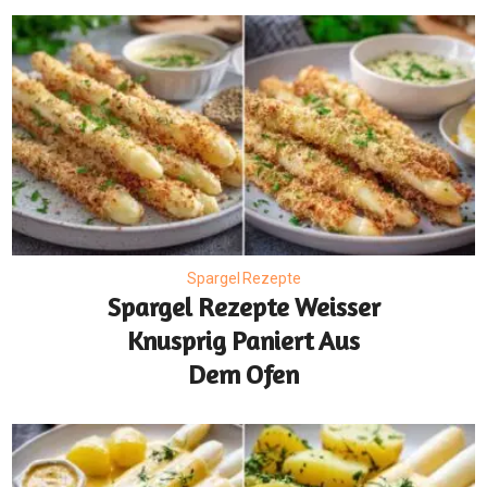
Spargel Rezepte
Spargel Rezepte Weisser
Knusprig Paniert Aus
Dem Ofen