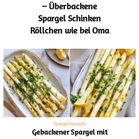
– Überbackene
Spargel Schinken
Röllchen wie bei Oma
Spargel Rezepte
Gebackener Spargel mit