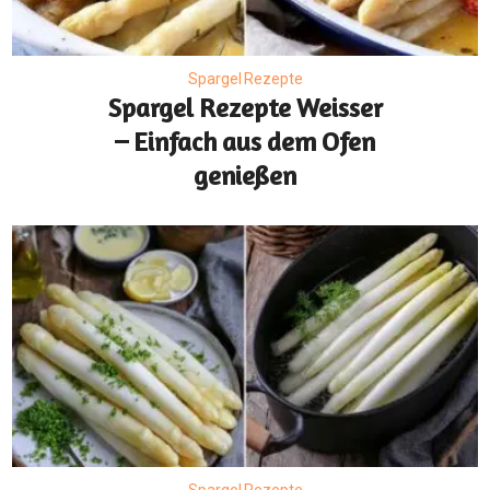
Spargel Rezepte
Spargel Rezepte Weisser
– Einfach aus dem Ofen
genießen