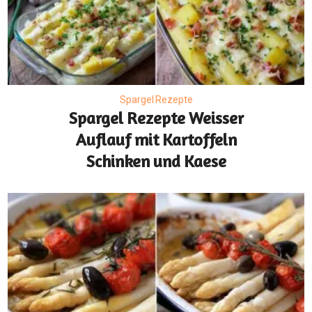
Spargel Rezepte
Spargel Rezepte Weisser
Auflauf mit Kartoffeln
Schinken und Kaese