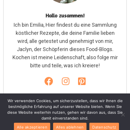
Hallo zusammen!
Ich bin Emilia, Hier findest du eine Sammlung
köstlicher Rezepte, die deine Familie lieben
wird, alle getestet und genehmigt von mir,
Jaclyn, der Schöpferin dieses Food-Blogs.
Kochen ist meine Leidenschaft, also folge mir
bitte und teile, was ich kreiere!
Wir verwenden Cookies, um sicherzustellen, dass wir Ihnen die
bestmögliche Erfahrung auf unserer Website bieten. Wenn Sie
diese Website weiterhin nutzen, gehen wir davon aus, dass Sie
Copyright © 2026. Emiliarezepte.com
damit einverstanden sind.
Home
Cookies
Datenschutz
AGB
Alle akzeptieren
Alles ablehnen
Datenschutz