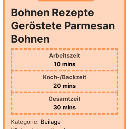
Bohnen Rezepte
Geröstete Parmesan
Bohnen
Arbeitszeit
minutes
10
mins
Koch-/Backzeit
minutes
20
mins
Gesamtzeit
minutes
30
mins
Kategorie:
Beilage