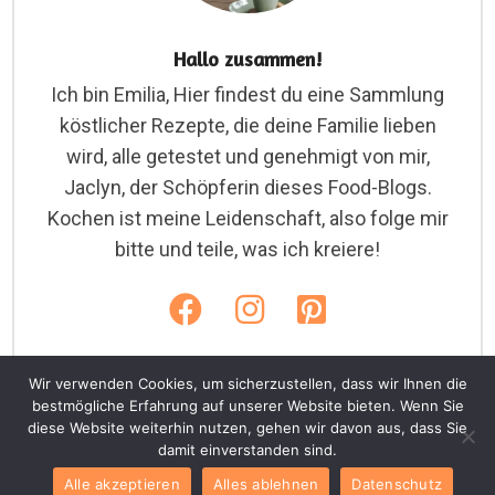
Hallo zusammen!
Ich bin Emilia, Hier findest du eine Sammlung
köstlicher Rezepte, die deine Familie lieben
wird, alle getestet und genehmigt von mir,
Jaclyn, der Schöpferin dieses Food-Blogs.
Kochen ist meine Leidenschaft, also folge mir
bitte und teile, was ich kreiere!
Wir verwenden Cookies, um sicherzustellen, dass wir Ihnen die
bestmögliche Erfahrung auf unserer Website bieten. Wenn Sie
diese Website weiterhin nutzen, gehen wir davon aus, dass Sie
Copyright © 2026. Emiliarezepte.com
damit einverstanden sind.
Home
Cookies
Datenschutz
AGB
Alle akzeptieren
Alles ablehnen
Datenschutz