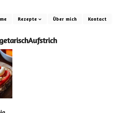
ome
Rezepte
Über mich
Kontact
getarischAufstrich
ig