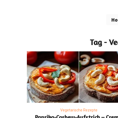
H
Tag - Ve
Vegetarische Rezepte
Paprika-Cashew-Aufstrich – Crem