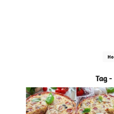
H
Tag -