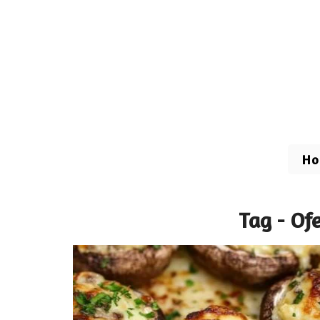
H
Tag - Of